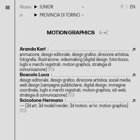
Mostra
JUNIOR
IT
EN
in
PROVINCIA DI TORINO
MOTION GRAPHICS
A⇢Z
Aranda Karl
J
animazione, design editoriale, design grafico, direzione artistica,
fotografia, illustrazione, videomaking
[digital design, fotoritocco,
loghi e marchi registrati, motion graphics, strategia di
comunicazione]
(TO)
Boscolo Luca
J
design editoriale, design grafico, direzione artistica, social media,
web design
[campagne pubblicitarie, digital design, immagine
coordinata, loghi e marchi registrati, motion graphics, siti web,
strategia di comunicazione]
(TO)
Scicolone Hermann
J
—
[3d art, 3d model/render, 3d motion, ar/vr, motion graphics]
(TO)