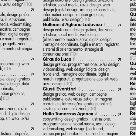
design editoriale, design grafico, direzione
b, ux/ui design]
pubb
(TO)
artistica, social media, ux/ui design, web
com
design
[digital design, immagine coordinata,
Qu
ale, design grafico,
information design, motion graphics,
ia, illustrazione,
pubblicità, ux/ui design]
des
(TO)
 media, videomaking,
int
Galleani d'Agliano Ludovica
J
 mostre, campagne
med
design editoriale, design grafico, direzione
tion, digital design,
mos
artistica, social media, web design
 e marchi registrati,
dig
[allestimento mostre, ar/vr, digital design,
g, progettazione
libr
immagine coordinata, loghi e marchi registrati,
ientamento, strategia
eve
sistemi di orientamento, strategia di
web
comunicazione]
(TO)
(TO
Giraudo Luca
F
Qu
, videomaking, web
design grafico, programmazione, ux/ui design,
eb]
des
(TO)
videomaking, web design
[digital design,
web
front-end, immagine coordinata, loghi e
mar
le, design grafico,
marchi registrati, progettazione app, siti web,
Re
a, web design
[data
ux/ui design]
(TO)
ordinata,
des
Giusti Eventi srl
S
motion graphics,
med
design grafico, web design
[campagne
b]
com
(TO)
pubblicitarie, data visualization, immagine
log
coordinata, lettering/calligrafia, pubblicità,
pac
ammazione, ux/ui
strategia di comunicazione]
(TO)
Re
nd, digital design,
Hello Tomorrow Agency
A
p, siti web, ux/ui
cop
copywriting, design grafico, illustrazione,
vid
programmazione, social media, ux/ui design,
coo
videomaking, web design
[back-end,
Re
tistica, fotografia,
campagne pubblicitarie, front-end, immagine