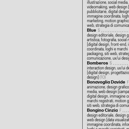
illustrazione, social media,
videomaking, web design
pubblicitarie, digital des
immagine coordinata, loghi
marketing, motion graphics,
web, strategia di comunic
Blue
S
design editoriale, design g
artistica, fotografia, socia
[digital design, front-end
coordinata, loghi e marchi r
packaging, siti web, strateg
comunicazione, ux/ui des
Bomberos
S
interaction design, ux/ui 
[digital design, progettazi
design]
(TO)
Bonavoglia Davide
F
animazione, design grafico,
media, web design
[campag
digital design, immagine c
marchi registrati, motion g
siti web, strategia di com
Bongino Cinzia
F
design editoriale, design g
web design
[data visualizat
immagine coordinata, infor