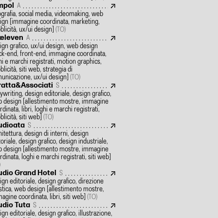
mpol
A
ografia, social media, videomaking, web
ign
[immagine coordinata, marketing,
blicità, ux/ui design]
(TO)
xeleven
A
ign grafico, ux/ui design, web design
ck-end, front-end, immagine coordinata,
hi e marchi registrati, motion graphics,
licità, siti web, strategia di
unicazione, ux/ui design]
(TO)
ratta&Associati
S
ywriting, design editoriale, design grafico,
 design
[allestimento mostre, immagine
dinata, libri, loghi e marchi registrati,
blicità, siti web]
(TO)
udioata
S
hitettura, design di interni, design
toriale, design grafico, design industriale,
 design
[allestimento mostre, immagine
rdinata, loghi e marchi registrati, siti web]
)
udio Grand Hotel
S
ign editoriale, design grafico, direzione
istica, web design
[allestimento mostre,
agine coordinata, libri, siti web]
(TO)
udio Tuta
S
ign editoriale, design grafico, illustrazione,