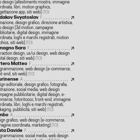
 design
[allestimento mostre, immagine
rdinata, libri, motion graphics,
gettazione app, siti web]
(TO)
dakov Svyatoslav
F
mazione, design grafico, direzione artistica,
 design
[3d motion, campagne
blicitarie, digital design, immagine
rdinata, loghi e marchi registrati, motion
phics, siti web]
(TO)
magno Sara
F
eraction design, ux/ui design, web design
gital design, siti web]
(TO)
rtero Matteo
F
grammazione, web design
[e-commerce,
nt-end, siti web]
(TO)
urinense
A
ign editoriale, design grafico, fotografia,
ustrazione, social media, web design
mpagne pubblicitarie, digital design, e-
merce, fotoritocco, front-end, immagine
dinata, libri, loghi e marchi registrati,
kaging, pubblicità, siti web]
(TO)
mbo
A
ign grafico, web design
[e-commerce,
agine coordinata, marketing]
(TO)
sta Davide
F
grammazione, social media, web design