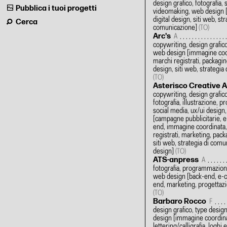
design grafico, fotografia,
Pubblica i tuoi progetti
videomaking, web design
digital design, siti web, str
Cerca
comunicazione]
(TO)
Arc's
A
copywriting, design grafico
web design
[immagine coor
marchi registrati, packaging
design, siti web, strategia
(TO)
Asterisco Creative 
copywriting, design grafico,
fotografia, illustrazione,
social media, ux/ui design
[campagne pubblicitarie, 
end, immagine coordinata,
registrati, marketing, packa
siti web, strategia di comu
design]
(TO)
ATS-anpress
A
fotografia, programmazion
web design
[back-end, e-
end, marketing, progettazi
(TO)
Barbaro Rocco
F
design grafico, type desig
design
[immagine coordina
lettering/calligrafia, loghi 