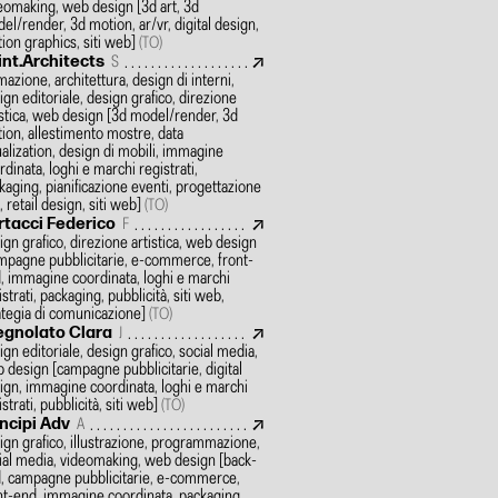
eomaking, web design
[3d art, 3d
el/render, 3d motion, ar/vr, digital design,
ion graphics, siti web]
(TO)
int.Architects
S
mazione, architettura, design di interni,
ign editoriale, design grafico, direzione
istica, web design
[3d model/render, 3d
ion, allestimento mostre, data
ualization, design di mobili, immagine
rdinata, loghi e marchi registrati,
kaging, pianificazione eventi, progettazione
, retail design, siti web]
(TO)
rtacci Federico
F
ign grafico, direzione artistica, web design
mpagne pubblicitarie, e-commerce, front-
, immagine coordinata, loghi e marchi
istrati, packaging, pubblicità, siti web,
ategia di comunicazione]
(TO)
egnolato Clara
J
ign editoriale, design grafico, social media,
 design
[campagne pubblicitarie, digital
ign, immagine coordinata, loghi e marchi
strati, pubblicità, siti web]
(TO)
incipi Adv
A
ign grafico, illustrazione, programmazione,
ial media, videomaking, web design
[back-
, campagne pubblicitarie, e-commerce,
nt-end, immagine coordinata, packaging,