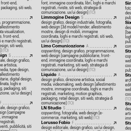
front-end,
font, immagine coordinata, libri, loghi e marchi
Si
 packaging, siti web,
registrati, riviste, siti web, strategia di
fot
comunicazione, ux/ui design]
(TO)
des
Limmagine Design
pub
S
co, programmazione,
design grafico, design industriale, fotografia,
Si
allestimento
web design
[3d model/render, allestimento
des
ta visualization,
mostre, design di mobili, immagine
[ba
, front-end,
coordinata, loghi e marchi registrati, siti web,
log
 e marchi registrati,
ux/ui design]
(TO)
pubb
esign, siti web,
Limo Comunicazione
com
A
e]
(TO)
copywriting, design grafico, programmazione,
St
sign
web design
[campagne pubblicitarie, front-
S
cop
ale, design grafico,
end, immagine coordinata, loghi e marchi
web
e artistica,
registrati, marketing, siti web, strategia di
coor
media, type design,
comunicazione, ux/ui design]
(TO)
pub
allestimento
Liquido
A
St
arie, digital design,
design grafico, direzione artistica, social
arc
nata, loghi e
media, videomaking, web design
[allestimento
edi
g, packaging, siti
mostre, immagine coordinata, loghi e marchi
web
zione, ux/ui design]
registrati, marketing, motion graphics,
coo
packaging, retail design, siti web, strategia di
(TO
comunicazione]
F
(TO)
St
ale, design grafico,
LN Studio
S
des
esign
[campagne
copywriting, fotografia, web design
[e-
art
e, immagine
commerce, marketing, siti web]
(TO)
imm
egistrati,
Lorusso Fabio
F
St
enti, pubblicità, siti
design editoriale, design grafico, ux/ui design,
des