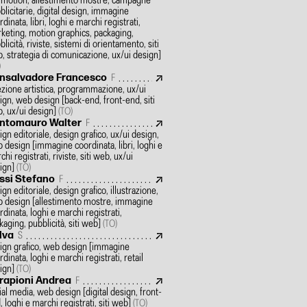
 motion, allestimento mostre, campagne
blicitarie, digital design, immagine
dinata, libri, loghi e marchi registrati,
keting, motion graphics, packaging,
blicità, riviste, sistemi di orientamento, siti
, strategia di comunicazione, ux/ui design]
)
nsalvadore Francesco
F
ezione artistica, programmazione, ux/ui
ign, web design
[back-end, front-end, siti
, ux/ui design]
(TO)
ntomauro Walter
F
ign editoriale, design grafico, ux/ui design,
 design
[immagine coordinata, libri, loghi e
hi registrati, riviste, siti web, ux/ui
ign]
(TO)
ssi Stefano
F
ign editoriale, design grafico, illustrazione,
 design
[allestimento mostre, immagine
rdinata, loghi e marchi registrati,
kaging, pubblicità, siti web]
(TO)
lva
S
ign grafico, web design
[immagine
rdinata, loghi e marchi registrati, retail
ign]
(TO)
rapioni Andrea
F
ial media, web design
[digital design, front-
, loghi e marchi registrati, siti web]
(TO)