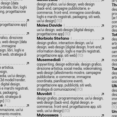
F
[e-
b design
[data
design grafico, ux/ui design, web design
Th
dinata, libri, loghi
[back-end, campagne pubblicitarie, e-
des
ging, progettazione
commerce, front-end, immagine coordinata,
pro
loghi e marchi registrati, packaging, siti web,
[ar
ux/ui design]
(TO)
com
progettazione app]
Molea Davide
J
pro
ux/ui design, web design
[digital design,
des
progettazione app]
(TO)
To
rafico, direzione
Morbiolo Stefano
J
des
gn, web design
[data
design grafico, interaction design, ux/ui
art
gn, immagine
design, web design
[digital design, front-end,
web
gn, libri, loghi e
information design, loghi e marchi registrati,
cam
iti web, strategia di
progettazione app, siti web]
(TO)
imm
Musemediali
mot
F
copywriting, design editoriale, design grafico,
des
 artistica,
direzione artistica, social media, videomaking,
Tu
esign,
web design
[allestimento mostre, campagne
des
dia, ux/ui design,
pubblicitarie, e-commerce, immagine
art
[3d model/render,
coordinata, pianificazione eventi,
coor
 digital design,
progettazione app, pubblicità, siti web,
U
 e marchi registrati,
strategia di comunicazione]
(TO)
des
s, packaging,
Muvobit
S
des
web, strategia di
design grafico, programmazione, ux/ui design,
imm
ign]
(TO)
web design
[back-end, digital design, e-
pac
ns
A
commerce, front-end, progettazione app, siti
(TO
ammazione, ux/ui
web, ux/ui design]
(TO)
Un
timento mostre,
Mybosswas
S
cop