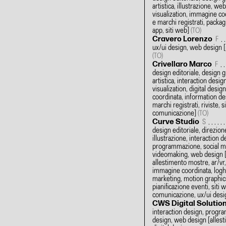
artistica, illustrazione, we
visualization, immagine coor
e marchi registrati, packa
app, siti web]
(TO)
Cravero Lorenzo
F
ux/ui design, web design
[
(TO)
Crivellaro Marco
F
design editoriale, design g
artistica, interaction desi
visualization, digital desi
coordinata, information desi
marchi registrati, riviste, s
comunicazione]
(TO)
Curve Studio
S
design editoriale, direzione
illustrazione, interaction d
programmazione, social me
videomaking, web design
allestimento mostre, ar/vr,
immagine coordinata, loghi
marketing, motion graphic
pianificazione eventi, siti 
comunicazione, ux/ui des
CWS Digital Solutio
interaction design, progr
design, web design
[alles