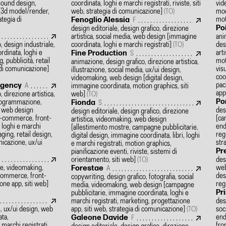
 sound design,
coordinata, loghi e marchi registrati, riviste, siti
vid
[3d model/render,
web, strategia di comunicazione]
mod
(TO)
ategia di
mot
Fenoglio Alessia
F
Po
design editoriale, design grafico, direzione
artistica, social media, web design
[immagine
ani
, design industriale,
coordinata, loghi e marchi registrati]
des
(TO)
dinata, loghi e
art
Fine Production
S
, pubblicità, retail
mot
animazione, design grafico, direzione artistica,
 di comunicazione]
vis
illustrazione, social media, ux/ui design,
coo
videomaking, web design
[digital design,
pac
Agency
immagine coordinata, motion graphics, siti
A
app
 direzione artistica,
web]
(TO)
Po
 programmazione,
Fionda
S
, web design
des
design editoriale, design grafico, direzione
e-commerce, front-
[ca
artistica, videomaking, web design
 loghi e marchi
end
[allestimento mostre, campagne pubblicitarie,
ging, retail design,
reg
digital design, immagine coordinata, libri, loghi
nicazione, ux/ui
str
e marchi registrati, motion graphics,
Pr
pianificazione eventi, riviste, sistemi di
orientamento, siti web]
des
(TO)
e, videomaking,
web
Forestae
A
commerce, front-
des
copywriting, design grafico, fotografia, social
one app, siti web]
regi
media, videomaking, web design
[campagne
Pr
pubblicitarie, immagine coordinata, loghi e
marchi registrati, marketing, progettazione
des
n, ux/ui design, web
app, siti web, strategia di comunicazione]
soc
(TO)
ta,
end
Galeone Davide
F
e marchi registrati,
fro