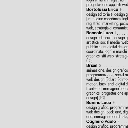
loghi e marchi registrati, 
progettazione app, siti we
Bortolussi Erica
F
design editoriale, design 
[immagine coordinata, log
registrati, marketing, packa
web, strategia di comunic
Boscolo Luca
J
design editoriale, design g
artistica, social media, we
pubblicitarie, digital desi
coordinata, loghi e marchi 
graphics, siti web, strateg
(TO)
Brixel
S
animazione, design grafico,
programmazione, social me
web design
[3d art, 3d mo
motion, back-end, digital
front-end, immagine coord
graphics, progettazione app
design]
(TO)
Bunino Luca
F
design grafico, programma
web design
[back-end, digi
end, immagine coordinata,
Cagliero Paolo
F
design grafico, programma