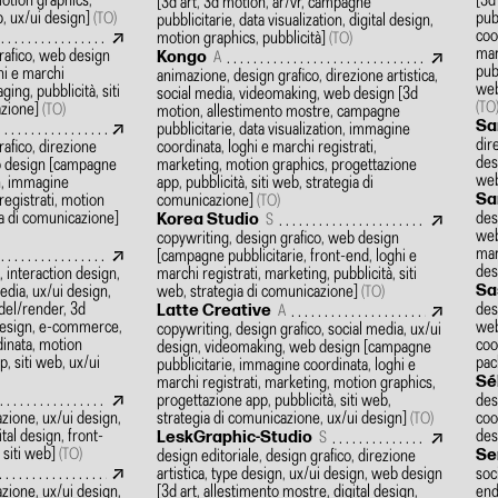
motion graphics,
[3d
[3d art, 3d motion, ar/vr, campagne
b, ux/ui design]
pub
(TO)
pubblicitarie, data visualization, digital design,
coor
motion graphics, pubblicità]
(TO)
mar
grafico, web design
Kongo
A
pub
hi e marchi
animazione, design grafico, direzione artistica,
web
ging, pubblicità, siti
social media, videomaking, web design
[3d
azione]
(TO
(TO)
motion, allestimento mostre, campagne
Sa
pubblicitarie, data visualization, immagine
dir
rafico, direzione
coordinata, loghi e marchi registrati,
des
b design
[campagne
marketing, motion graphics, progettazione
web
gn, immagine
app, pubblicità, siti web, strategia di
Sa
registrati, motion
comunicazione]
(TO)
ia di comunicazione]
des
Korea Studio
S
web
copywriting, design grafico, web design
marc
[campagne pubblicitarie, front-end, loghi e
des
 interaction design,
marchi registrati, marketing, pubblicità, siti
Sa
dia, ux/ui design,
web, strategia di comunicazione]
(TO)
del/render, 3d
des
Latte Creative
A
 design, e-commerce,
web
copywriting, design grafico, social media, ux/ui
inata, motion
coo
design, videomaking, web design
[campagne
, siti web, ux/ui
pac
pubblicitarie, immagine coordinata, loghi e
Sé
marchi registrati, marketing, motion graphics,
progettazione app, pubblicità, siti web,
des
zione, ux/ui design,
strategia di comunicazione, ux/ui design]
coo
(TO)
tal design, front-
des
LeskGraphic-Studio
S
 siti web]
Se
(TO)
design editoriale, design grafico, direzione
artistica, type design, ux/ui design, web design
soc
zione, ux/ui design,
[3d art, allestimento mostre, digital design,
end