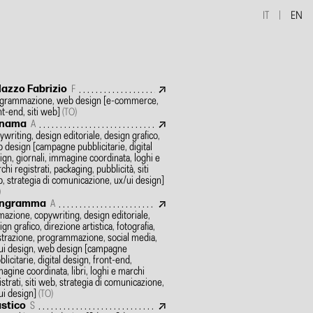
IT
EN
lazzo Fabrizio
F
grammazione, web design
[e-commerce,
nt-end, siti web]
(TO)
nama
A
ywriting, design editoriale, design grafico,
 design
[campagne pubblicitarie, digital
ign, giornali, immagine coordinata, loghi e
chi registrati, packaging, pubblicità, siti
, strategia di comunicazione, ux/ui design]
)
ngramma
A
mazione, copywriting, design editoriale,
ign grafico, direzione artistica, fotografia,
ustrazione, programmazione, social media,
ui design, web design
[campagne
blicitarie, digital design, front-end,
agine coordinata, libri, loghi e marchi
istrati, siti web, strategia di comunicazione,
ui design]
(TO)
astico
S