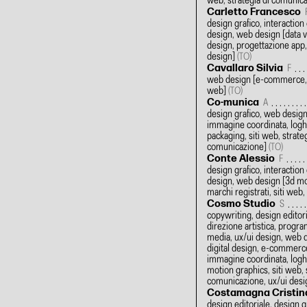
web, strategia di comunic
Carletto Francesco
design grafico, interaction
design, web design
[data v
design, progettazione app, 
design]
(TO)
Cavallaro Silvia
F
web design
[e-commerce, m
web]
(TO)
Co-munica
A
design grafico, web desig
immagine coordinata, loghi
packaging, siti web, strateg
comunicazione]
(TO)
Conte Alessio
F
design grafico, interaction
design, web design
[3d mo
marchi registrati, siti web
Cosmo Studio
S
copywriting, design editori
direzione artistica, progr
media, ux/ui design, web 
digital design, e-commerce
immagine coordinata, loghi
motion graphics, siti web, 
comunicazione, ux/ui des
Costamagna Cristin
design editoriale, design g