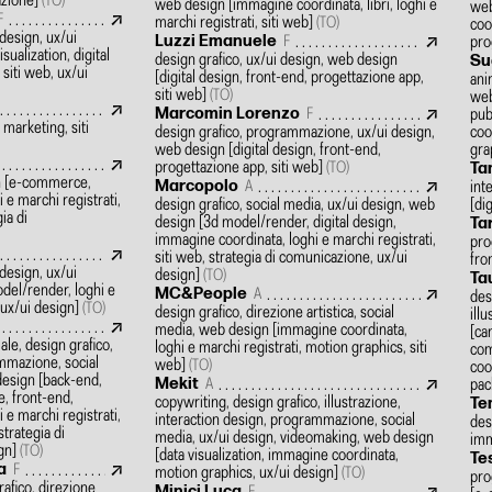
azione]
(TO)
web design
[immagine coordinata, libri, loghi e
web
F
marchi registrati, siti web]
(TO)
coo
 design, ux/ui
Luzzi Emanuele
pro
F
isualization, digital
design grafico, ux/ui design, web design
Su
siti web, ux/ui
[digital design, front-end, progettazione app,
ani
siti web]
(TO)
web
Marcomin Lorenzo
pub
F
arketing, siti
design grafico, programmazione, ux/ui design,
coo
web design
[digital design, front-end,
gra
progettazione app, siti web]
Ta
(TO)
n
[e-commerce,
Marcopolo
int
A
 e marchi registrati,
design grafico, social media, ux/ui design, web
[di
ia di
design
[3d model/render, digital design,
Ta
immagine coordinata, loghi e marchi registrati,
pro
siti web, strategia di comunicazione, ux/ui
fro
 design, ux/ui
design]
(TO)
Ta
del/render, loghi e
MC&People
A
des
, ux/ui design]
(TO)
design grafico, direzione artistica, social
ill
media, web design
[immagine coordinata,
[ca
ale, design grafico,
loghi e marchi registrati, motion graphics, siti
com
ammazione, social
web]
(TO)
coor
design
[back-end,
Mekit
pac
A
, front-end,
copywriting, design grafico, illustrazione,
Te
 e marchi registrati,
interaction design, programmazione, social
des
strategia di
media, ux/ui design, videomaking, web design
imm
ign]
(TO)
[data visualization, immagine coordinata,
Te
a
F
motion graphics, ux/ui design]
(TO)
pro
rafico, direzione
Minici Luca