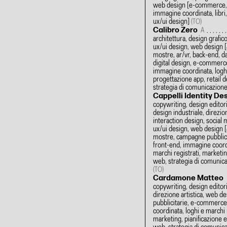
web design
[e-commerce, 
immagine coordinata, libri,
ux/ui design]
(TO)
Calibro Zero
A
architettura, design grafi
ux/ui design, web design
[
mostre, ar/vr, back-end, da
digital design, e-commerce
immagine coordinata, loghi
progettazione app, retail d
strategia di comunicazion
Cappelli Identity De
copywriting, design editori
design industriale, direzion
interaction design, social 
ux/ui design, web design
[
mostre, campagne pubblicit
front-end, immagine coordi
marchi registrati, marketin
web, strategia di comunica
(TO)
Cardamone Matteo
copywriting, design editori
direzione artistica, web d
pubblicitarie, e-commerc
coordinata, loghi e marchi r
marketing, pianificazione ev