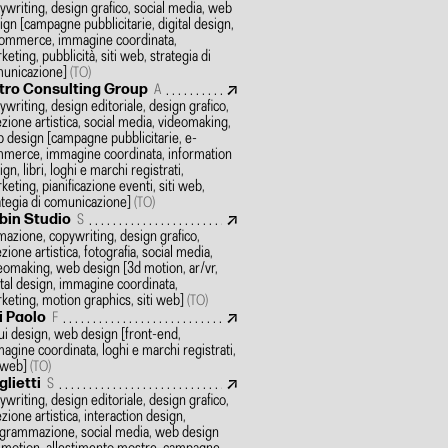
ywriting, design grafico, social media, web
ign
[campagne pubblicitarie, digital design,
ommerce, immagine coordinata,
keting, pubblicità, siti web, strategia di
unicazione]
(TO)
tro Consulting Group
A
ywriting, design editoriale, design grafico,
ezione artistica, social media, videomaking,
 design
[campagne pubblicitarie, e-
merce, immagine coordinata, information
gn, libri, loghi e marchi registrati,
keting, pianificazione eventi, siti web,
ategia di comunicazione]
(TO)
bin Studio
S
mazione, copywriting, design grafico,
ezione artistica, fotografia, social media,
eomaking, web design
[3d motion, ar/vr,
ital design, immagine coordinata,
keting, motion graphics, siti web]
(TO)
i Paolo
F
ui design, web design
[front-end,
agine coordinata, loghi e marchi registrati,
i web]
(TO)
glietti
S
ywriting, design editoriale, design grafico,
ezione artistica, interaction design,
grammazione, social media, web design