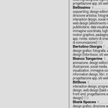
progettazione app, siti we
Bellissimo
A
copywriting, design editori
direzione artistica, fotograf
interaction design, social
web design
[allestimento
pubblicitarie, data visualiza
immagine coordinata, loghi
motion graphics, packagin
app, riviste, sistemi di or
di comunicazione]
(TO)
Bertolino Giorgia
F
design grafico, fotografia
design
[fotoritocco, siti w
Bianco Tangerine
S
animazione, design editoria
illustrazione, social medi
visualization, immagine co
information design, libri, 
progettazione app, siti we
BitBoss
S
interaction design, progr
design, web design
[back-e
front-end, progettazione ap
design]
(TO)
Blank Spaces
A
design grafico, direzione ar