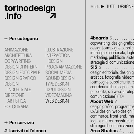
torinodesign
Mostra
TUTTI I DESIGNE
.info
4beards
Per categoria
S
copywriting, design grafic
design
[campagne pubblici
ANIMAZIONE
ILLUSTRAZIONE
immagine coordinata, loghi
ARCHITETTURA
INTERACTION
marketing, pubblicità, sis
COPYWRITING
DESIGN
strategia di comunicazion
DESIGN DI INTERNI
PROGRAMMAZIONE
515
S
design editoriale, design g
DESIGN EDITORIALE
SOCIAL MEDIA
artistica, fotografia, vide
DESIGN GRAFICO
SOUND DESIGN
[campagne pubblicitarie, 
DESIGN
TYPE DESIGN
coordinata, libri, loghi e ma
INDUSTRIALE
UX/UI DESIGN
pubblicità, siti web, strateg
DIREZIONE
VIDEOMAKING
comunicazione]
(TO)
ARTISTICA
WEB DESIGN
About Web
A
design grafico, programma
FOTOGRAFIA
ux/ui design, web design
[
commerce, front-end, imm
loghi e marchi registrati, m
Per servizio
strategia di comunicazione
Iscriviti all'elenco
Arca Studios
A