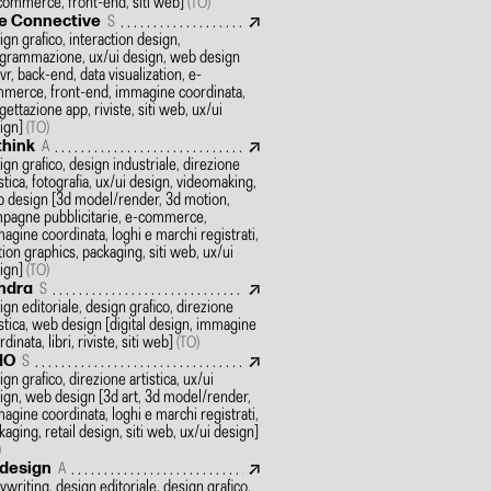
commerce, front-end, siti web]
(TO)
e Connective
S
ign grafico, interaction design,
grammazione, ux/ui design, web design
/vr, back-end, data visualization, e-
merce, front-end, immagine coordinata,
gettazione app, riviste, siti web, ux/ui
ign]
(TO)
think
A
ign grafico, design industriale, direzione
istica, fotografia, ux/ui design, videomaking,
 design
[3d model/render, 3d motion,
pagne pubblicitarie, e-commerce,
agine coordinata, loghi e marchi registrati,
ion graphics, packaging, siti web, ux/ui
ign]
(TO)
ndra
S
ign editoriale, design grafico, direzione
istica, web design
[digital design, immagine
dinata, libri, riviste, siti web]
(TO)
MO
S
ign grafico, direzione artistica, ux/ui
ign, web design
[3d art, 3d model/render,
agine coordinata, loghi e marchi registrati,
kaging, retail design, siti web, ux/ui design]
)
design
A
ywriting, design editoriale, design grafico,