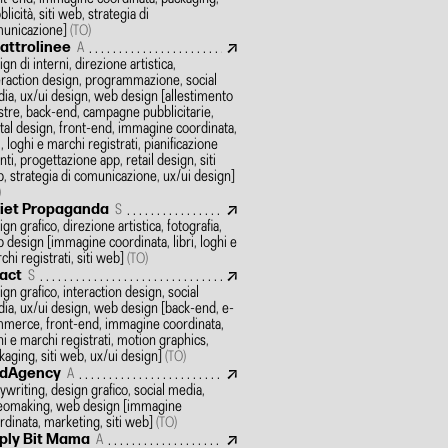
licità, siti web, strategia di
unicazione]
(TO)
attrolinee
A
ign di interni, direzione artistica,
eraction design, programmazione, social
ia, ux/ui design, web design
[allestimento
tre, back-end, campagne pubblicitarie,
ital design, front-end, immagine coordinata,
i, loghi e marchi registrati, pianificazione
nti, progettazione app, retail design, siti
, strategia di comunicazione, ux/ui design]
)
iet Propaganda
S
ign grafico, direzione artistica, fotografia,
 design
[immagine coordinata, libri, loghi e
chi registrati, siti web]
(TO)
act
S
ign grafico, interaction design, social
ia, ux/ui design, web design
[back-end, e-
merce, front-end, immagine coordinata,
hi e marchi registrati, motion graphics,
kaging, siti web, ux/ui design]
(TO)
dAgency
A
ywriting, design grafico, social media,
eomaking, web design
[immagine
rdinata, marketing, siti web]
(TO)
ply Bit Mama
A