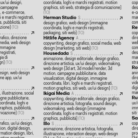
 ux/ui design,
coordinata, loghi e marchi registrati, motion
cop
[campagne
graphics, siti web, strategia di comunicazione]
des
ign, e-commerce,
e-c
(TO)
 e marchi registrati,
mar
Herman Studio
S
 pubblicità, siti
com
design grafico, web design
[immagine
azione]
Re
(TO)
coordinata, loghi e marchi registrati,
packaging, siti web]
cop
(TO)
rafico, direzione
dir
Hitlife Agency
A
l media, web design
web
copywriting, design grafico, social media, web
, immagine
com
design
[marketing, siti web]
(TO)
egistrati,
desi
Housedada
S
ia di
mar
animazione, design editoriale, design grafico,
ign]
str
(TO)
direzione artistica, ux/ui design, videomaking,
Ro
web design
[3d art, 3d model/render, 3d
design, web design
ani
motion, campagne pubblicitarie, data
one app, ux/ui
dir
visualization, digital design, immagine
vid
coordinata, libri, loghi e marchi registrati,
dig
motion graphics, siti web, ux/ui design]
(TO)
mar
 illustrazione, social
Ikigai Media
A
Ru
ne pubblicitarie,
copywriting, design editoriale, design grafico,
oordinata, loghi e
ux/
direzione artistica, fotografia, sound design,
raphics, pubblicità,
imm
videomaking, web design
[immagine
unicazione]
sit
(TO)
coordinata, loghi e marchi registrati, motion
Sa
graphics, pubblicità]
(TO)
rafico, ux/ui design,
cop
Illo
S
ion, digital design,
dir
animazione, direzione artistica, fotografia,
mation design, libri,
pro
illustrazione, interaction design, web design