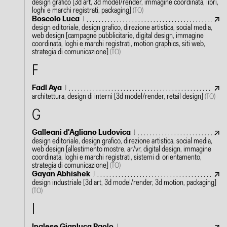
design grafico
[3d art, 3d model/render, immagine coordinata, libri,
loghi e marchi registrati, packaging]
(TO)
Boscolo Luca
J
design editoriale, design grafico, direzione artistica, social media,
web design
[campagne pubblicitarie, digital design, immagine
coordinata, loghi e marchi registrati, motion graphics, siti web,
strategia di comunicazione]
(TO)
F
Fadl Aya
J
architettura, design di interni
[3d model/render, retail design]
(TO)
G
Galleani d'Agliano Ludovica
J
design editoriale, design grafico, direzione artistica, social media,
web design
[allestimento mostre, ar/vr, digital design, immagine
coordinata, loghi e marchi registrati, sistemi di orientamento,
strategia di comunicazione]
(TO)
Gayan Abhishek
J
design industriale
[3d art, 3d model/render, 3d motion, packaging]
(TO)
I
Inglese Gianluca Paolo