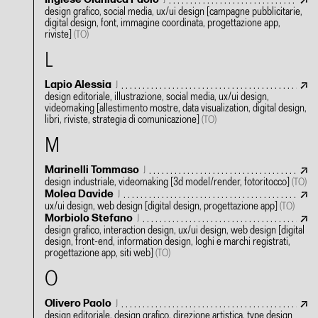
J
design grafico, social media, ux/ui design
[campagne pubblicitarie,
digital design, font, immagine coordinata, progettazione app,
riviste]
(TO)
L
Lapio Alessia
J
design editoriale, illustrazione, social media, ux/ui design,
videomaking
[allestimento mostre, data visualization, digital design,
libri, riviste, strategia di comunicazione]
(TO)
M
Marinelli Tommaso
J
design industriale, videomaking
[3d model/render, fotoritocco]
(TO)
Molea Davide
J
ux/ui design, web design
[digital design, progettazione app]
(TO)
Morbiolo Stefano
J
design grafico, interaction design, ux/ui design, web design
[digital
design, front-end, information design, loghi e marchi registrati,
progettazione app, siti web]
(TO)
O
Olivero Paolo
J
design editoriale, design grafico, direzione artistica, type design