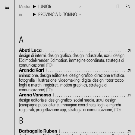
Mostra
JUNIOR
IT
EN
in
PROVINCIA DI TORINO
A
Abati Luca
J
design di interni, design grafico, design industriale, ux/ui design
[3d model/render, 3d motion, immagine coordinata, strategia di
comunicazione]
(TO)
Aranda Karl
J
animazione, design editoriale, design grafico, direzione artistica,
fotografia, illustrazione, videomaking
[digital design, fotoritocco,
loghi e marchi registrati, motion graphics, strategia di
comunicazione]
(TO)
Arena Vanessa
J
design editoriale, design grafico, social media, ux/ui design
[campagne pubblicitarie, immagine coordinata, loghi e marchi
registrati, progettazione app, strategia di comunicazione]
(TO)
B
Barbagallo Ruben
J