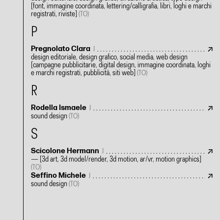
[font, immagine coordinata, lettering/calligrafia, libri, loghi e marchi
registrati, riviste]
(TO)
P
Pregnolato Clara
J
design editoriale, design grafico, social media, web design
[campagne pubblicitarie, digital design, immagine coordinata, loghi
e marchi registrati, pubblicità, siti web]
(TO)
R
Rodella Ismaele
J
sound design
(TO)
S
Scicolone Hermann
J
—
[3d art, 3d model/render, 3d motion, ar/vr, motion graphics]
(TO)
Seffino Michele
J
sound design
(TO)