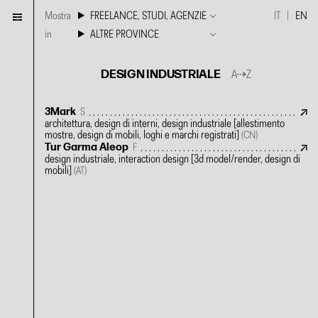
Mostra
FREELANCE, STUDI, AGENZIE
IT
EN
in
ALTRE PROVINCE
DESIGN INDUSTRIALE
A⇢Z
3Mark
S
architettura, design di interni, design industriale
[allestimento
mostre, design di mobili, loghi e marchi registrati]
(CN)
Tur Garma Aleop
F
design industriale, interaction design
[3d model/render, design di
mobili]
(AT)