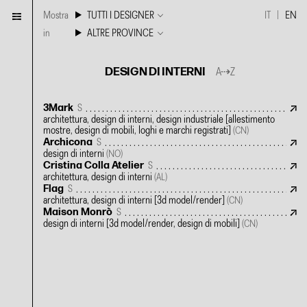
Mostra
TUTTI I DESIGNER
IT
EN
in
ALTRE PROVINCE
DESIGN DI INTERNI
A⇢Z
3Mark
S
architettura, design di interni, design industriale
[allestimento
mostre, design di mobili, loghi e marchi registrati]
(CN)
Archicona
S
design di interni
(NO)
Cristina Colla Atelier
S
architettura, design di interni
(AL)
Flag
S
architettura, design di interni
[3d model/render]
(CN)
Maison Monrò
S
design di interni
[3d model/render, design di mobili]
(CN)