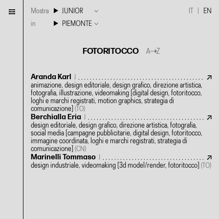
Mostra
JUNIOR
IT
EN
in
PIEMONTE
FOTORITOCCO
A⇢Z
Aranda Karl
J
animazione, design editoriale, design grafico, direzione artistica,
fotografia, illustrazione, videomaking
[digital design, fotoritocco,
loghi e marchi registrati, motion graphics, strategia di
comunicazione]
(TO)
Berchialla Eria
J
design editoriale, design grafico, direzione artistica, fotografia,
social media
[campagne pubblicitarie, digital design, fotoritocco,
immagine coordinata, loghi e marchi registrati, strategia di
comunicazione]
(CN)
Marinelli Tommaso
J
design industriale, videomaking
[3d model/render, fotoritocco]
(TO)